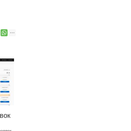
вок
заявок