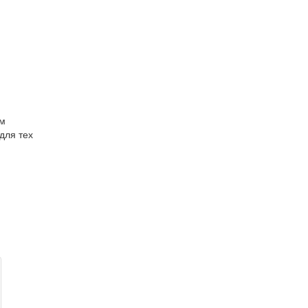
ым
для тех